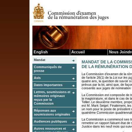
Skip to cont
English
Accueil
Nous Joindr
Mandat
MANDAT DE LA COMMIS
DE LA RÉMUNÉRATION 
Communiqués de
presse
La Commission d’examen de la rémun
de l’article 26(1) de la
Loi sur les j
Avis
quatre ans, la question de savoir si
prévus par la loi, ainsi que, de fa
Dates importantes
consentis aux juges de nomination 
Lettres, soumissions et
La Commission est composée de tr
mémoires originaux
la magistrature, et dans le cas de l
reçus par la
Tellier. Le deuxième membre, propo
Commission
est M. Mark Seigel. Finalement, l
un nom pour le poste de président 
Réponses aux
quatrième Commission quadriennale 
soumissions originales
La Commission a commencé ses tra
Audiences publiques
remettre un rapport faisant état d
Justice dans les neuf mois qui suive
Autres ressources et