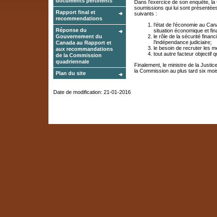
documents pertinents
Dans l’exercice de son enquête, la
soumissions qui lui sont présentée
Rapport final et
suivants :
recommendations
l’état de l’économie au Cana
Réponse du
situation économique et fi
Gouvernement du
le rôle de la sécurité fina
l’indépendance judiciaire;
Canada au Rapport et
le besoin de recruter les m
aux recommandations
tout autre facteur objectif q
de la Commission
quadriennale
Finalement, le ministre de la Justi
la Commission au plus tard six mois
Plan du site
Date de modification:
21-01-2016