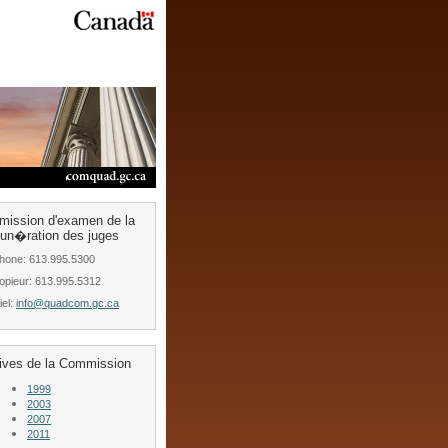
ission d'examen de la
n�ration des juges
hone: 613.995.5300
opieur: 613.995.5312
iel:
info@quadcom.gc.ca
ives de la Commission
1999
2003
2007
2011