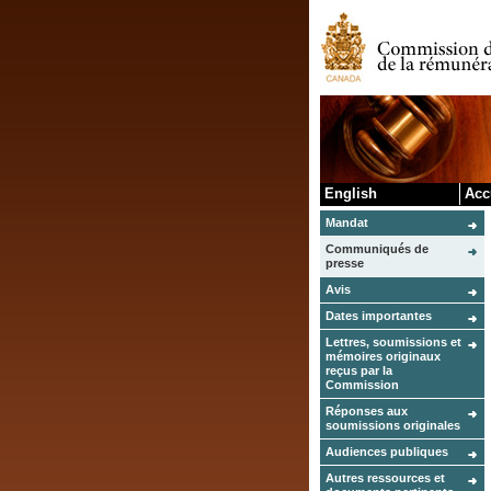
English
Acc
Mandat
Communiqués de
presse
Avis
Dates importantes
Lettres, soumissions et
mémoires originaux
reçus par la
Commission
Réponses aux
soumissions originales
Audiences publiques
Autres ressources et