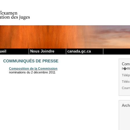
|
Skip to content
Skip to institutional links
ueil
Nous Joindre
canada.gc.ca
COMMUNIQUÉS DE PRESSE
Comm
r�mu
Composition de la Commission
nominations du 2 décembre 2011
Télép
Téléc
Courr
Arch