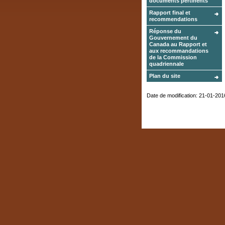
documents pertinents
Rapport final et
recommendations
Réponse du
Gouvernement du
Canada au Rapport et
aux recommandations
de la Commission
quadriennale
Plan du site
Date de modification:
21-01-201