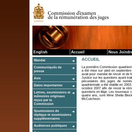
Skip to cont
English
Accueil
Nous Joindr
ACCUEIL
Mandat
La première Commission quadrienn
Communiqués de
a été mise sur pied en septembre
presse
avait pour mandat de revoir et de 
Justice sur les questions ayant tra
Avis
pécuniaires des juges de nomin
quadriennale a été établie en 2003.
Dates importantes
octobre 2007 afin de revoir la rém
questions en litige. Les nouveaux
Lettres, soumissions et
quatre ans, sont Mme Sheila Block
mémoires originaux
McCutcheon.
reçus par la
Commission
Soumissions de
réplique et soumissions
supplémentaires
Audiences publiques