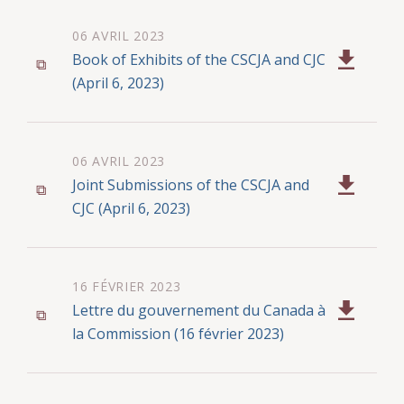
l’état de l’économie au Canada, y
06 AVRIL 2023
compris le coût de la vie ainsi que la
Book of Exhibits of the CSCJA and CJC
situation économique et financière
(April 6, 2023)
globale du gouvernement;
le rôle de la sécurité financière des
juges dans la préservation de
06 AVRIL 2023
l’indépendance judiciaire;
Joint Submissions of the CSCJA and
le besoin de recruter les meilleurs
CJC (April 6, 2023)
candidats pour la magistrature;
tout autre facteur objectif qu’elle
16 FÉVRIER 2023
considère pertinent.
Lettre du gouvernement du Canada à
la Commission (16 février 2023)