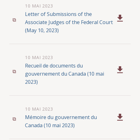
Bloodworth. Les deux personnes ainsi
10 MAI 2023
nommées proposent un nom pour le
Letter of Submissions of the
poste de président de la Commission; la
Associate Judges of the Federal Court
présidence de la Commission a ainsi été
(May 10, 2023)
assumée par Me Martine Turcotte.
Selon la
Loi sur les juges,
la Commission
remet un rapport faisant état de ses
10 MAI 2023
recommandations au ministre de la
Recueil de documents du
Justice du Canada, qui donne suite au
gouvernement du Canada (10 mai
rapport au plus tard quatre mois après
2023)
l’avoir reçu.
Dans l’exercice de son enquête, la
10 MAI 2023
Commission étudie les diverses
Mémoire du gouvernement du
soumissions qui lui sont présentées tout
Canada (10 mai 2023)
en tenant compte des facteurs suivants :