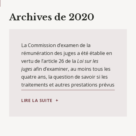
Archives de 2020
La Commission d’examen de la
rémunération des juges a été établie en
vertu de l’article 26 de la
Loi sur les
juges
afin d’examiner, au moins tous les
quatre ans, la question de savoir si les
traitements et autres prestations prévus
par la loi, ainsi que, de façon générale,
les avantages pécuniaires consentis aux
LIRE LA SUITE
juges de nomination fédérale, sont
satisfaisants. Pour les fins de l’étude de
la Commission, une modification fût
apportée à la
Loi
en 2014, selon laquelle